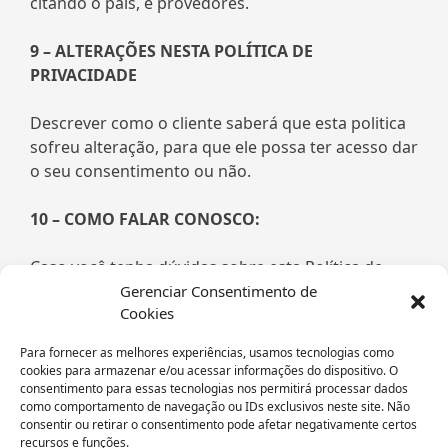
citando o pais, e provedores.
9 – ALTERAÇÕES NESTA POLÍTICA DE
PRIVACIDADE
Descrever como o cliente saberá que esta politica
sofreu alteração, para que ele possa ter acesso dar
o seu consentimento ou não.
10 – COMO FALAR CONOSCO:
Caso você tenha dúvidas sobre esta Política de
Privacidade ou sobre nossas
Gerenciar Consentimento de
Cookies
práticas relacionadas, entre em contato
conosco através do e-
Para fornecer as melhores experiências, usamos tecnologias como
mail: faleconosco@leaderconsult.com.br,
cookies para armazenar e/ou acessar informações do dispositivo. O
direcionado ao
“Encarregado de Proteção de
consentimento para essas tecnologias nos permitirá processar dados
como comportamento de navegação ou IDs exclusivos neste site. Não
consentir ou retirar o consentimento pode afetar negativamente certos
Dados” (DPO). Nome:
Ellen Benevides.
recursos e funções.